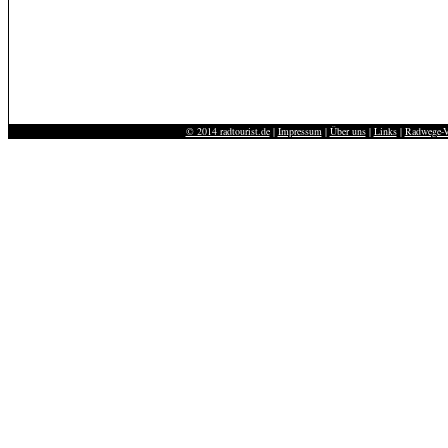
© 2014 radtourist.de
|
Impressum
|
Über uns
|
Links
|
Radwege-V