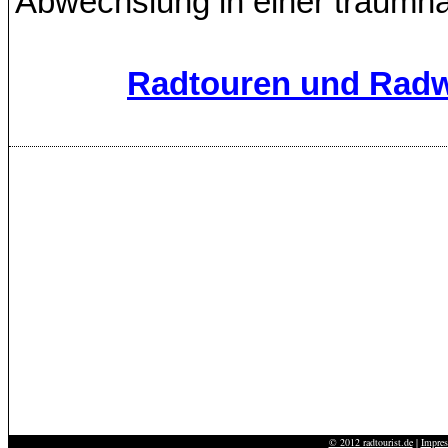
Abwechslung in einer traumha
Radtouren und Radw
© 2012 radtourist.de
|
Impre