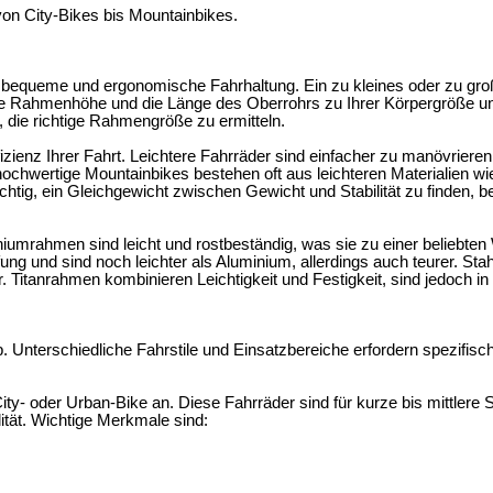
on City-Bikes bis Mountainbikes.
e bequeme und ergonomische Fahrhaltung. Ein zu kleines oder zu gr
ie Rahmenhöhe und die Länge des Oberrohrs zu Ihrer Körpergröße un
n, die richtige Rahmengröße zu ermitteln.
ienz Ihrer Fahrt. Leichtere Fahrräder sind einfacher zu manövrieren
ochwertige Mountainbikes bestehen oft aus leichteren Materialien w
chtig, ein Gleichgewicht zwischen Gewicht und Stabilität zu finden,
iumrahmen sind leicht und rostbeständig, was sie zu einer beliebten 
 und sind noch leichter als Aluminium, allerdings auch teurer. Sta
 Titanrahmen kombinieren Leichtigkeit und Festigkeit, sind jedoch in 
Unterschiedliche Fahrstile und Einsatzbereiche erfordern spezifisc
City- oder Urban-Bike an. Diese Fahrräder sind für kurze bis mittlere 
ität. Wichtige Merkmale sind: