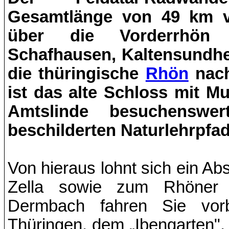
Gesamtlänge von 49 km ve
über die Vorderrhön
Schafhausen, Kaltensundhe
die thüringische
Rhön
nach
ist das alte Schloss mit M
Amtslinde besuchenswe
beschilderten Naturlehrpfa
Von hieraus lohnt sich ein Ab
Zella sowie zum Rhöner S
Dermbach fahren Sie vorb
Thüringen, dem „Ibengarten", 