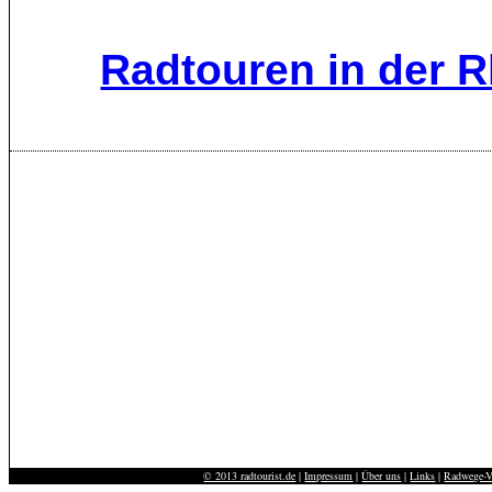
Radtouren in der 
© 2013 radtourist.de
|
Impressum
|
Über uns
|
Links
|
Radwege-V