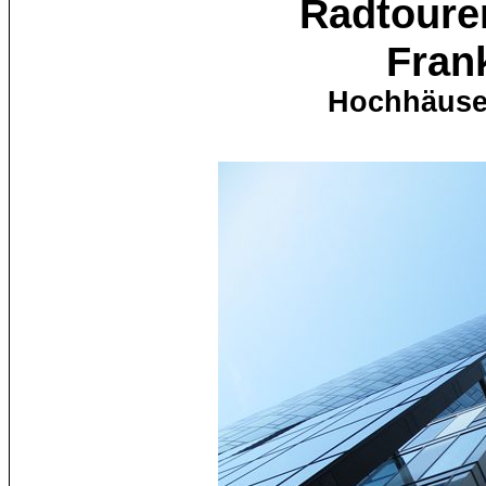
Radtoure
Fran
Hochhäuser