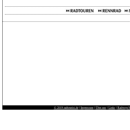
© 2019 radtourist.de
|
Impressum
|
Über uns
|
Links
|
Radwege-V