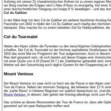
Aufstieg mit seinen 21 charakteristischen Kehren ist zu einem eigenen 
am Berg machen die Etappe nach L’Alpe d’Huez so einzigartig. Auf einer
einer durchschnittlichen Steigung von knapp 8 % bewältigen – und das du
Col du Galibier
In der Nähe liegt mit dem Col du Galibier ein weiterer berühmter Anstieg 
Passhöhe von 2642 m bildet der Col Du Galibier auch häufig den höchsten 
überquert. Dies machte ihn zu einem beliebten Ziel für Hobbyradfahrer, di
Col du Tourmalet
Neben den Alpen zählen die Pyrenäen zu den berüchtigtsten Gebirgskette
schaffen. Der Col du Tourmalet ist der höchste asphaltierte Straßenpass 
1910 das erste Mal ins Programm der Tour aufgenommen. Auch in diesem 
Man darf gespannt sein, ob sich bereits auf dieser Etappe eine Vorentsc
mit einer Quote von 4,33 (Stand 24.7.) als Zweitbester gehandelt wird, kö
Wetten auf den Gesamtsieg auch täglich Quoten für den Etappensieg an. A
Mount Ventoux
Der Mount Ventoux ist zwar nicht so hoch wie die Pässe in den Alpen und 
Tour de France. Neben der enormen Steigung, die teilweise über 13 % erre
der „kahle Riese“ in höheren Regionen nur spärlich bewachsen ist, sind di
Mount Ventoux.
In diesem Jahr gehört der Anstieg allerdings nicht zum P
Das schöne an diesen Monumenten der Tour de France ist, dass alle Gipfe
garantiert auf ein paar Radsportler treffen wird.