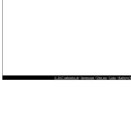
© 2017 radtourist.de
|
Impressum
|
Über uns
|
Links
|
Radwege-V